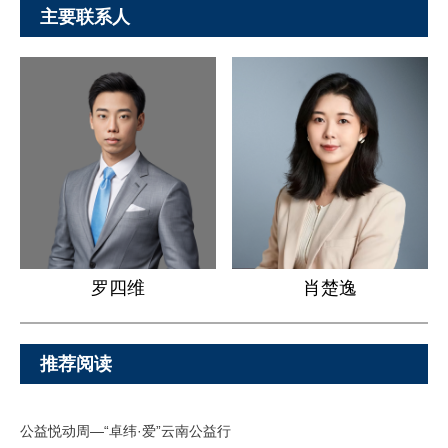
主要联系人
罗四维
肖楚逸
推荐阅读
公益悦动周—“卓纬·爱”云南公益行