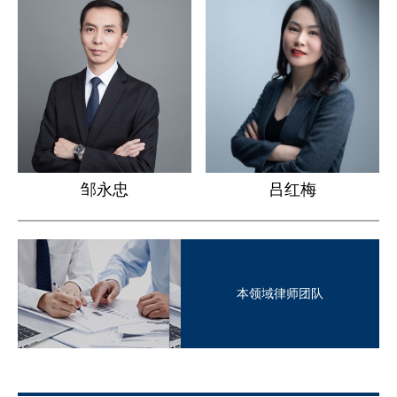
邹永忠
吕红梅
本领域律师团队