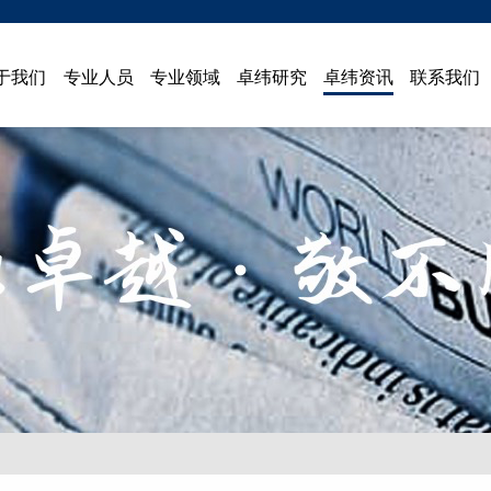
于我们
专业人员
专业领域
卓纬研究
卓纬资讯
联系我们