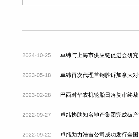
2024-10-25
卓纬与上海市供应链促进会研究
2023-05-18
卓纬再次代理首钢胜诉加拿大对
2023-02-28
巴西对华农机轮胎日落复审终裁
2022-09-27
卓纬协助知名地产集团完成破产
2022-09-22
卓纬助力浩吉公司成功发行全国