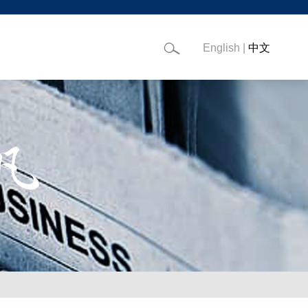
English
|
中文