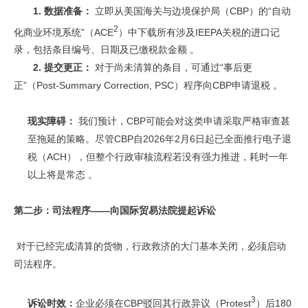
1. 数据准备：
立即从美国海关与边境保护局（CBP）的“自动
2
化商业环境系统”（ACE
）中下载所有涉及IEEPA关税的进口记
录，包括条目编号、日期及已缴税款金额 。
2. 提交更正：
对于尚未清算的条目，可通过“事后更
正”（Post-Summary Correction, PSC）程序向CBP申请退税 。
现实障碍：
我们预计，CBP可能会对这类申请采取严格审查甚
至拖延的策略。尽管CBP自2026年2月6日起已全面推行电子退
税（ACH），但整个行政审核流程若没有强力推进，耗时一年
以上将是常态 。
第二步：司法程序——向国际贸易法院提起诉讼
对于已经完成清算的货物，行政救济的大门基本关闭，必须启动
司法程序。
3
诉讼时效：
企业必须在CBP驳回其行政异议（Protest
）后180