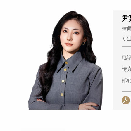
尹
律
专
电
传
邮