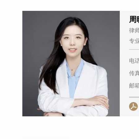
周
律
专
电
传
邮