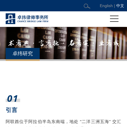
English
|
中文
卓纬研究
出海经纬 | 阿联酋外商投资法律制度介绍
日期：2025/3/6
01
引言
阿联酋位于阿拉伯半岛东南端，地处 “二洋三洲五海” 交汇