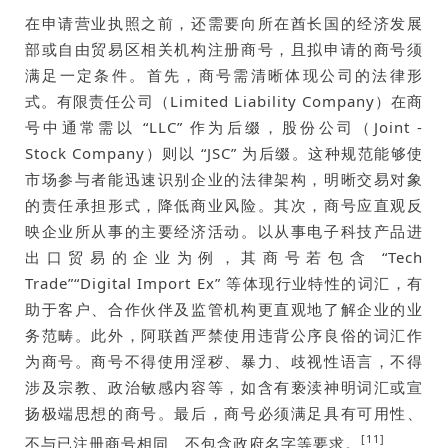
在申请营业执照之前，还需要向所在酋长国的经济发展
部或自由贸易区相关机构注册商号，且拟申请的商号须
满足一定条件。首先，商号需清晰体现公司的法律形
式。有限责任公司（Limited Liability Company）在商
号中通常需以 “LLC” 作为后缀，股份公司（Joint -
Stock Company）则以 “JSC” 为后缀。这种规范能够使
市场参与者能迅速识别企业的法律架构，明晰交易对象
的责任承担形式，降低商业风险。其次，商号应直观反
映企业所从事的主要经济活动。以从事电子科技产品进
出口贸易的企业为例，其商号若包含 “Tech
Trade”“Digital Import Ex” 等体现行业特性的词汇，有
助于客户、合作伙伴及监管机构更直观地了解企业的业
务范畴。此外，阿联酋严禁使用违背公序良俗的词汇作
为商号。商号不得使用淫秽、暴力、歧视性语言，不得
涉及宗教、政治敏感内容等，如含有亵渎神明词汇或宣
扬极端思想的商号。最后，商号必须满足具有可用性、
[11]
不与已注册商号相同、不包含政府名字等要求。